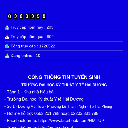
Truy cập hôm nay : 203
Truy cập hôm qua : 802
Tổng truy cập : 1726522
Đang online : 10
CỔNG THÔNG TIN TUYỂN SINH
TRƯỜNG ĐẠI HỌC KỸ THUẬT Y TẾ HẢI DƯƠNG
- Tầng 1 - Khu nhà hiệu bộ
- Trường Đại học Kỹ thuật Y tế Hải Dương
-
Số 1 - Đường Vũ Hựu - Phường Lê Thanh Nghị - Tp Hải Phòng
0563.291.788
02203.891.788
- Hotline hỗ trợ:
hoặc
https://www.facebook.com/HMTUP
- Facebook hmtu:
http://hmtu.edu.vn/
- Trang chủ hmtu: