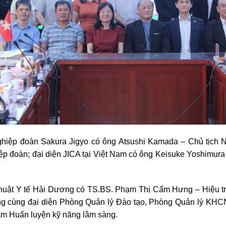
Nghiệp đoàn Sakura Jigyo có ông Atsushi Kamada – Chủ tịch 
ệp đoàn; đại diện JICA tại Việt Nam có ông Keisuke Yoshimur
thuật Y tế Hải Dương có TS.BS. Phạm Thị Cẩm Hưng – Hiệu t
ng cùng đại diện Phòng Quản lý Đào tạo, Phòng Quản lý 
m Huấn luyện kỹ năng lâm sàng.