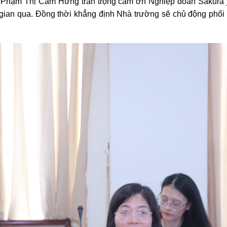
 Phạm Thị Cẩm Hưng trân trọng cám ơn Nghiệp đoàn Sakura j
 gian qua. Đồng thời khẳng định Nhà trường sẽ chủ động phối