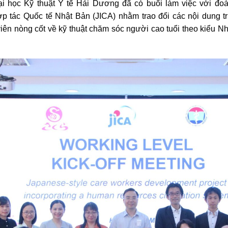
i học Kỹ thuật Y tế Hải Dương đã có buổi làm việc với đo
 tác Quốc tế Nhật Bản (JICA) nhằm trao đổi các nội dung tr
iên nòng cốt về kỹ thuật chăm sóc người cao tuổi theo kiểu N