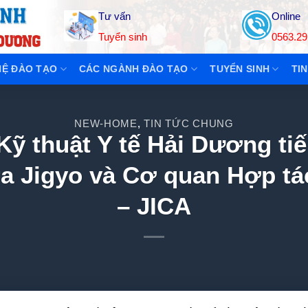
Tư vấn
Online
Tuyển sinh
0563.29
Ệ ĐÀO TẠO
CÁC NGÀNH ĐÀO TẠO
TUYỂN SINH
TIN
NEW-HOME
TIN TỨC CHUNG
,
ỹ thuật Y tế Hải Dương tiế
a Jigyo và Cơ quan Hợp tá
– JICA