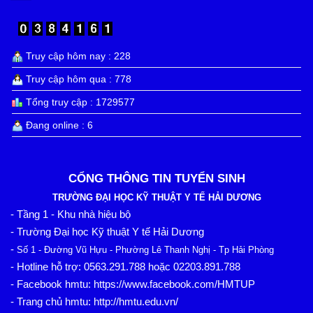
Truy cập hôm nay : 228
Truy cập hôm qua : 778
Tổng truy cập : 1729577
Đang online : 6
CỔNG THÔNG TIN TUYỂN SINH
TRƯỜNG ĐẠI HỌC KỸ THUẬT Y TẾ HẢI DƯƠNG
- Tầng 1 - Khu nhà hiệu bộ
- Trường Đại học Kỹ thuật Y tế Hải Dương
-
Số 1 - Đường Vũ Hựu - Phường Lê Thanh Nghị - Tp Hải Phòng
0563.291.788
02203.891.788
- Hotline hỗ trợ:
hoặc
https://www.facebook.com/HMTUP
- Facebook hmtu:
http://hmtu.edu.vn/
- Trang chủ hmtu: