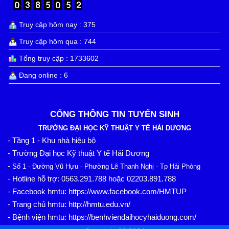
Truy cập hôm nay : 375
Truy cập hôm qua : 744
Tổng truy cập : 1733602
Đang online : 6
CỔNG THÔNG TIN TUYỂN SINH
TRƯỜNG ĐẠI HỌC KỸ THUẬT Y TẾ HẢI DƯƠNG
- Tầng 1 - Khu nhà hiệu bộ
- Trường Đại học Kỹ thuật Y tế Hải Dương
-
Số 1 - Đường Vũ Hựu - Phường Lê Thanh Nghị - Tp Hải Phòng
0563.291.788
02203.891.788
- Hotline hỗ trợ:
hoặc
https://www.facebook.com/HMTUP
- Facebook hmtu:
http://hmtu.edu.vn/
- Trang chủ hmtu:
https://benhviendaihocyhaiduong.com/
- Bệnh viện hmtu: