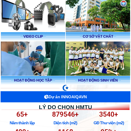
VIDEO CLIP
CƠ SỞ VẬT CHẤT
HOẠT ĐỘNG HỌC TẬP
HOẠT ĐỘNG SINH VIÊN
Dự án INNOAIQAVN
LÝ DO CHỌN HMTU
65
+
879546
+
3540
+
Năm thành lập
Diện tích (m2)
GĐ Thư viện (m2)