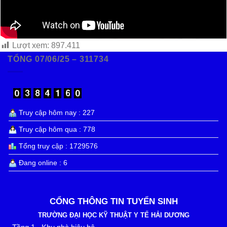
Lượt xem:
897.411
TỔNG 07/06/25 – 311734
Truy cập hôm nay : 227
Truy cập hôm qua : 778
Tổng truy cập : 1729576
Đang online : 6
CỔNG THÔNG TIN TUYỂN SINH
TRƯỜNG ĐẠI HỌC KỸ THUẬT Y TẾ HẢI DƯƠNG