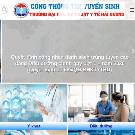
Quyết định công nhận danh sách trúng tuyển cao
đẳng Điều dưỡng chính quy đợt 1 – năm 2026
(Quyết định số 685/QĐ-ĐHKTYTHD)
Y khoa
Điều dưỡng