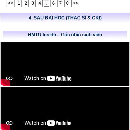
<<
1
2
3
4
6
7
8
>>
5
4. SAU ĐẠI HỌC (THẠC SĨ & CKI)
HMTU Inside – Góc nhìn sinh viên