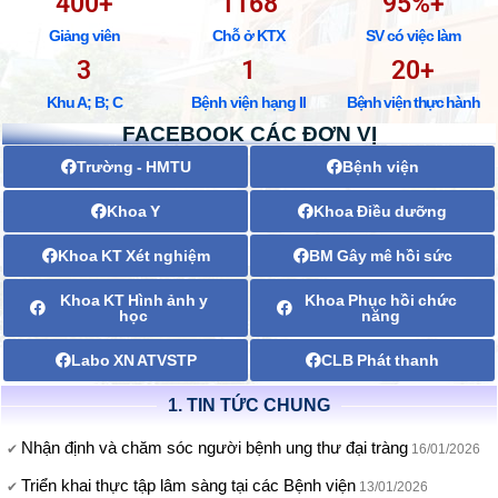
400
+
1168
95
%+
Giảng viên
Chỗ ở KTX
SV có việc làm
3
1
20
+
Khu A; B; C
Bệnh viện hạng II
Bệnh viện thực hành
FACEBOOK CÁC ĐƠN VỊ
Trường - HMTU
Bệnh viện
Khoa Y
Khoa Điều dưỡng
Khoa KT Xét nghiệm
BM Gây mê hồi sức
Khoa KT Hình ảnh y
Khoa Phục hồi chức
học
năng
Labo XN ATVSTP
CLB Phát thanh
1. TIN TỨC CHUNG
Nhận định và chăm sóc người bệnh ung thư đại tràng
16/01/2026
Triển khai thực tập lâm sàng tại các Bệnh viện
13/01/2026